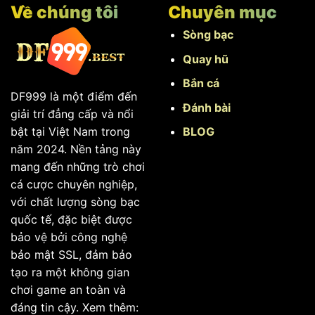
Về chúng tôi
Chuyên mục
Sòng bạc
Quay hũ
Bắn cá
DF999 là một điểm đến
Đánh bài
giải trí đẳng cấp và nổi
bật tại Việt Nam trong
BLOG
năm 2024. Nền tảng này
mang đến những trò chơi
cá cược chuyên nghiệp,
với chất lượng sòng bạc
quốc tế, đặc biệt được
bảo vệ bởi công nghệ
bảo mật SSL, đảm bảo
tạo ra một không gian
chơi game an toàn và
đáng tin cậy. Xem thêm: