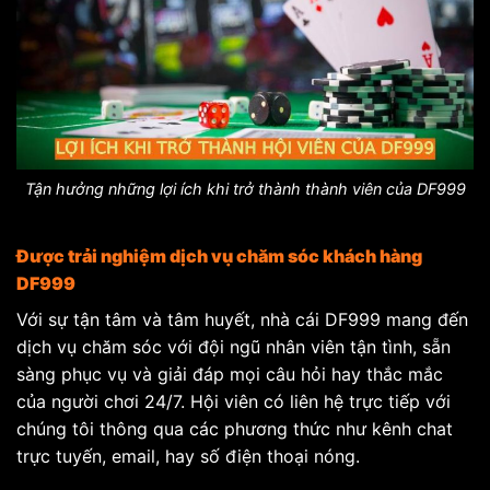
Tận hưởng những lợi ích khi trở thành thành viên của DF999
Được trải nghiệm dịch vụ chăm sóc khách hàng
DF999
Với sự tận tâm và tâm huyết, nhà cái DF999 mang đến
dịch vụ chăm sóc với đội ngũ nhân viên tận tình, sẵn
sàng phục vụ và giải đáp mọi câu hỏi hay thắc mắc
của người chơi 24/7. Hội viên có liên hệ trực tiếp với
chúng tôi thông qua các phương thức như kênh chat
trực tuyến, email, hay số điện thoại nóng.