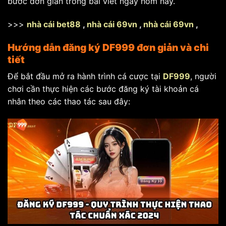
bước đơn giản trong bài viết ngày hôm nay.
>>>
nhà cái bet88
,
nhà cái 69vn
,
nhà cái 69vn
,
Hướng dẫn đăng ký DF999 đơn giản và chi
tiết
Để bắt đầu mở ra hành trình cá cược tại
DF999
, người
chơi cần thực hiện các bước đăng ký tài khoản cá
nhân theo các thao tác sau đây: