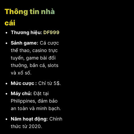
Thông tin nhà
cái
Thương hiệu:
DF999
Sảnh game:
Cá cược
thể thao, casino trực
tuyến, game bài đổi
thưởng, bắn cá, slots
và xổ số.
Mức cược :
Chỉ từ 5$.
Máy chủ:
Đặt tại
Philippines, đảm bảo
an toàn và minh bạch.
Năm hoạt động:
Chính
thức từ 2020.